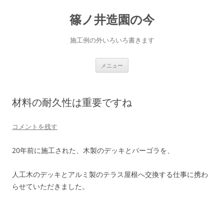
篠ノ井造園の今
施工例の外いろいろ書きます
コ
メニュー
ン
テ
ン
ツ
へ
材料の耐久性は重要ですね
ス
キ
ッ
プ
コメントを残す
20年前に施工された、木製のデッキとパーゴラを、
人工木のデッキとアルミ製のテラス屋根へ交換する仕事に携わ
らせていただきました。