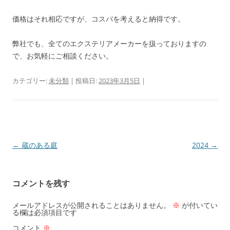
価格はそれ相応ですが、コスパを考えると納得です。
弊社でも、全てのエクステリアメーカーを扱っておりますの
で、お気軽にご相談ください。
カテゴリー:
未分類
| 投稿日:
2023年3月5日
|
投
←
蔵のある庭
2024
→
稿
ナ
コメントを残す
ビ
ゲ
メールアドレスが公開されることはありません。
※
が付いてい
る欄は必須項目です
ー
コメント
※